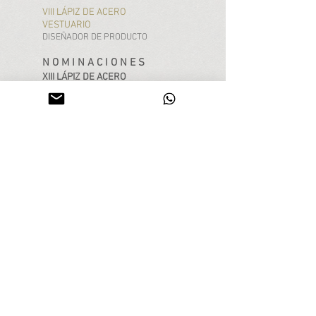
VIII LÁPIZ DE ACERO
VESTUARIO
DISEÑADOR DE PRODUCTO
N O M I N A C I O N E S
XIII LÁPIZ DE ACERO
IDENTIDAD VISUAL
DISEÑADOR
IX LÁPIZ DE ACERO
IDENTIDAD VISUAL
DISEÑADOR
BY
RAYANEGRA
Proyectos en colaboración
con marcas de producto.
COMPRAR
Mistura Timepieces