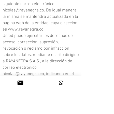
siguiente correo electrónico:
nicolas@rayanegra.co
. De igual manera,
la misma se mantendrá actualizada en la
página web de la entidad, cuya dirección
es
www.rayanegra.co
.
Usted puede ejercitar los derechos de
acceso, corrección, supresión,
revocación o reclamo por infracción
sobre los datos, mediante escrito dirigido
a RAYANEGRA S.A.S., a la dirección de
correo electrónico
nicolas@rayanegra.co
, indicando en el
asunto el derecho que desea ejercitar, o
mediante correo ordinario remitido a la
dirección CRA 40 # 40 F SUR – 15,
ENVIGADO, ANTIOQUIA.